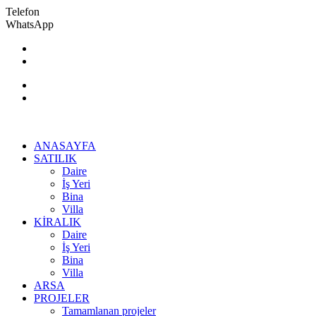
Telefon
WhatsApp
+90 506 442 99 61
lidyaemlakmanisa@gmail.com
ANASAYFA
SATILIK
Daire
İş Yeri
Bina
Villa
KİRALIK
Daire
İş Yeri
Bina
Villa
ARSA
PROJELER
Tamamlanan projeler