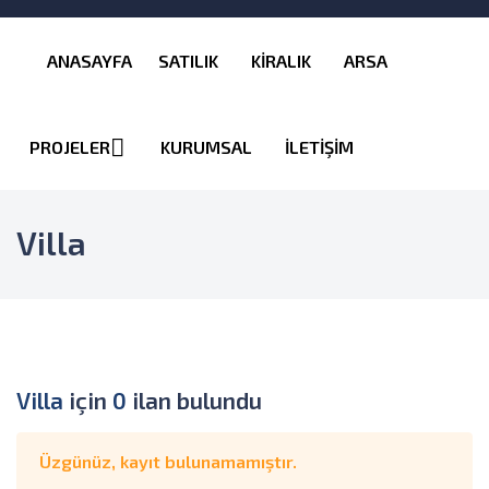
ANASAYFA
SATILIK
KİRALIK
ARSA
PROJELER
KURUMSAL
İLETİŞİM
Villa
Villa
için
0
ilan bulundu
Üzgünüz, kayıt bulunamamıştır.