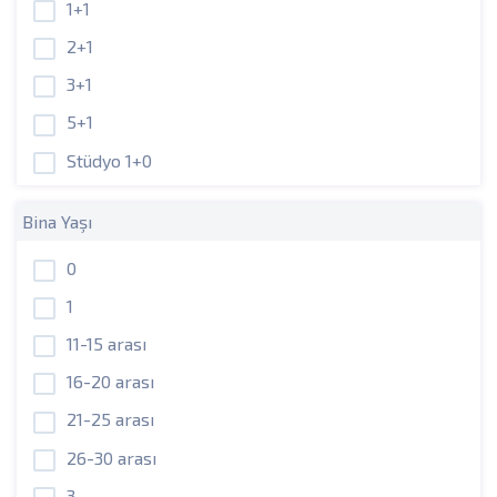
1+1
2+1
3+1
5+1
Stüdyo 1+0
Bina Yaşı
0
1
11-15 arası
16-20 arası
21-25 arası
26-30 arası
3