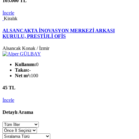
105.000 TL
İncele
Kiralık
ALSANCAKTA İNOVASYON MERKEZİ ARKASI
KURULU, PRESTİJLİ OFİS
Alsancak Konak / İzmir
Kullanım:
0
Takas:
-
Net m²:
100
45 TL
İncele
Detaylı Arama