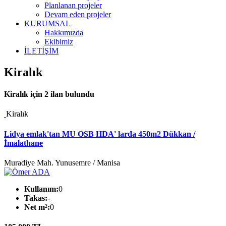
Planlanan projeler
Devam eden projeler
KURUMSAL
Hakkımızda
Ekibimiz
İLETİŞİM
Kiralık
Kiralık
için
2
ilan bulundu
Kiralık
Lidya emlak'tan MU OSB HDA' larda 450m2 Dükkan /
İmalathane
Muradiye Mah. Yunusemre / Manisa
Kullanım:
0
Takas:
-
Net m²:
0