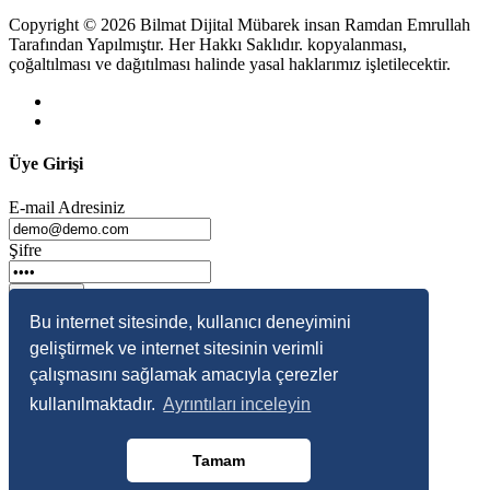
Copyright © 2026 Bilmat Dijital Mübarek insan Ramdan Emrullah
Tarafından Yapılmıştır. Her Hakkı Saklıdır. kopyalanması,
çoğaltılması ve dağıtılması halinde yasal haklarımız işletilecektir.
Üye Girişi
E-mail Adresiniz
Şifre
Giriş Yap
Bu internet sitesinde, kullanıcı deneyimini
Üye Ol
geliştirmek ve internet sitesinin verimli
Şifremi Unuttum
çalışmasını sağlamak amacıyla çerezler
kullanılmaktadır.
Ayrıntıları inceleyin
Şifremi Unuttum
E-mail Adresiniz
Tamam