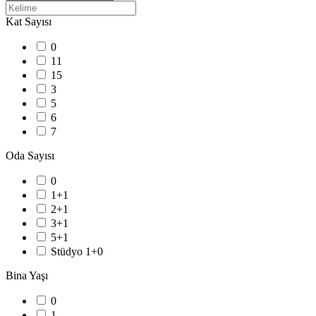
Kat Sayısı
0
11
15
3
5
6
7
Oda Sayısı
0
1+1
2+1
3+1
5+1
Stüdyo 1+0
Bina Yaşı
0
1