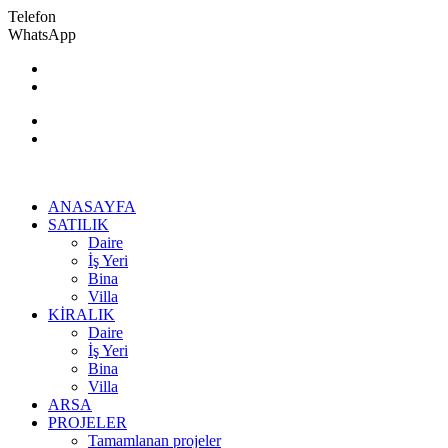
Telefon
WhatsApp
+90 506 442 99 61
lidyaemlakmanisa@gmail.com
ANASAYFA
SATILIK
Daire
İş Yeri
Bina
Villa
KİRALIK
Daire
İş Yeri
Bina
Villa
ARSA
PROJELER
Tamamlanan projeler